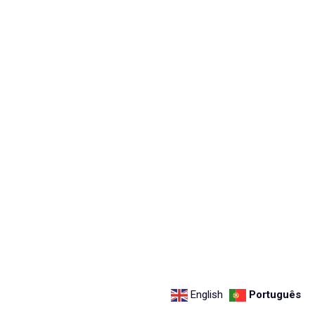
Loja
Onde Estamos
Contactos
© Aquastart 2021 by STATUS Brand
Experience. Todos os direitos
reservados! Política de Privacidade.
English
Português